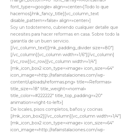
margin_bottom=»0″ font_family=»Montserrat»
font_type=»google» align=»center»]Todo lo que
hacemos[/mk_fancy_title][vc_column_text
disable_pattern=»false» align=»center»]
Soy un todoterreno, cubriendo cualquier detalle que
necesites para hacer reformas en casa. Sobre todo la
garantía de un buen servicio.
[/vc_column_text][mk_padding_divider size=»80″]
[/vc_column][vc_column width=»1/6″][/vc_column]
[/vc_row][vc_row][vc_column width=»1/4″]
[mk_icon_box2 icon_type=»image» icon_size=»64″
icon_image=»http://rafainstalaciones.com/wp-
content/uploads/reformas.png» title=»Reformas»
title_size=»18″ title_weight=»normal»
title_color=»#222222″ title_top_padding=»20″
animation=»right-to-left»]
De locales, pisos completos, baños y cocinas
[/mk_icon_box2][/vc_column][vc_column width=»1/4″]
[mk_icon_box2 icon_type=»image» icon_size=»64″
icon_image=»http://rafainstalaciones.com/wp-