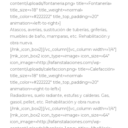
content/uploads/fontaneria.png» title=»Fontanería»
title_size=»18″ title_weight=»normal»
title_color=»#222222″ title_top_padding=»20″
animation=»left-to-right»]
Atascos, averías, sustitución de tuberías, griferías,
muebles de baño, mamparas, etc. Rehabilitación y
obra nueva.
[/mk_icon_box2][/vc_column][vc_column width=»1/4″]
[mk_icon_box2 icon_type=»image» icon_size=»64″
icon_image=»http://rafainstalaciones.com/wp-
content/uploads/calefaccion.png» title=»Calefacción»
title_size=»18″ title_weight=»normal»
title_color=»#222222″ title_top_padding=»20″
animation=»right-to-left»]
Radiadores, suelo radiante, estufas y calderas. Gas,
gasoil, pellet, etc. Rehabilitación y obra nueva
[/mk_icon_box2][/vc_column][vc_column width=»1/4″]
[mk_icon_box2 icon_type=»image» icon_size=»64″
icon_image=»http://rafainstalaciones.com/wp-