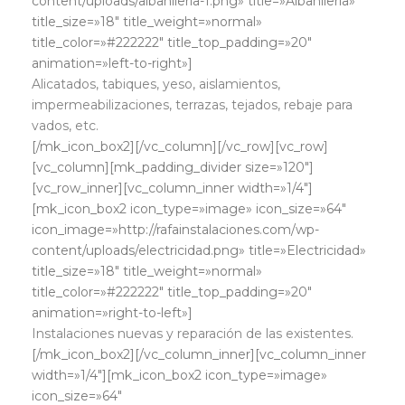
content/uploads/albanileria-1.png» title=»Albañilería»
title_size=»18″ title_weight=»normal»
title_color=»#222222″ title_top_padding=»20″
animation=»left-to-right»]
Alicatados, tabiques, yeso, aislamientos,
impermeabilizaciones, terrazas, tejados, rebaje para
vados, etc.
[/mk_icon_box2][/vc_column][/vc_row][vc_row]
[vc_column][mk_padding_divider size=»120″]
[vc_row_inner][vc_column_inner width=»1/4″]
[mk_icon_box2 icon_type=»image» icon_size=»64″
icon_image=»http://rafainstalaciones.com/wp-
content/uploads/electricidad.png» title=»Electricidad»
title_size=»18″ title_weight=»normal»
title_color=»#222222″ title_top_padding=»20″
animation=»right-to-left»]
Instalaciones nuevas y reparación de las existentes.
[/mk_icon_box2][/vc_column_inner][vc_column_inner
width=»1/4″][mk_icon_box2 icon_type=»image»
icon_size=»64″