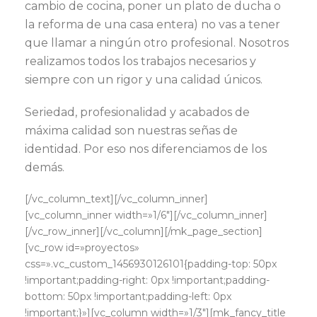
cambio de cocina, poner un plato de ducha o
la reforma de una casa entera) no vas a tener
que llamar a ningún otro profesional. Nosotros
realizamos todos los trabajos necesarios y
siempre con un rigor y una calidad únicos.
Seriedad, profesionalidad y acabados de
máxima calidad son nuestras señas de
identidad. Por eso nos diferenciamos de los
demás.
[/vc_column_text][/vc_column_inner]
[vc_column_inner width=»1/6″][/vc_column_inner]
[/vc_row_inner][/vc_column][/mk_page_section]
[vc_row id=»proyectos»
css=».vc_custom_1456930126101{padding-top: 50px
!important;padding-right: 0px !important;padding-
bottom: 50px !important;padding-left: 0px
!important;}»][vc_column width=»1/3″][mk_fancy_title