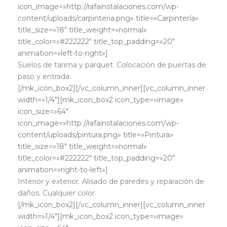
icon_image=»http://rafainstalaciones.com/wp-
content/uploads/carpinteria.png» title=»Carpintería»
title_size=»18″ title_weight=»normal»
title_color=»#222222″ title_top_padding=»20″
animation=»left-to-right»]
Suelos de tarima y parquet. Colocación de puertas de
paso y entrada.
[/mk_icon_box2][/vc_column_inner][vc_column_inner
width=»1/4″][mk_icon_box2 icon_type=»image»
icon_size=»64″
icon_image=»http://rafainstalaciones.com/wp-
content/uploads/pintura.png» title=»Pintura»
title_size=»18″ title_weight=»normal»
title_color=»#222222″ title_top_padding=»20″
animation=»right-to-left»]
Interior y exterior. Alisado de paredes y reparación de
daños. Cualquier color.
[/mk_icon_box2][/vc_column_inner][vc_column_inner
width=»1/4″][mk_icon_box2 icon_type=»image»