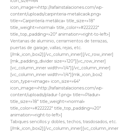
icon_size=»64″
icon_image=»http://rafainstalaciones.com/wp-
content/uploads/carpinteria-metalicaok.png»
title=»Carpintería metálica» title_size=»18″
title_weight=»normal» title_color=»#222222″
title_top_padding=»20″ animation=»right-to-left»]
Ventanas de aluminio, cerramientos de terrazas,
puertas de garage, vallas, rejas, etc.
[/mk_icon_box2][/vc_column_inner][/vc_row_inner]
[mk_padding_divider size=»120″][vc_row_inner]
[vc_column_inner width=»1/4″][/vc_column_inner]
[vc_column_inner width=»1/4″][mk_icon_box2
icon_type=»image» icon_size=»64″
icon_image=»http://rafainstalaciones.com/wp-
content/uploads/pladur-1.png» title=»Pladur»
title_size=»18″ title_weight=»normal»
title_color=»#222222″ title_top_padding=»20″
animation=»right-to-left»]
Tabiques sencillos y dobles, techos, trasdosados, etc.
[/mk_icon_box2][/vc_column_inner][vc_column_inner