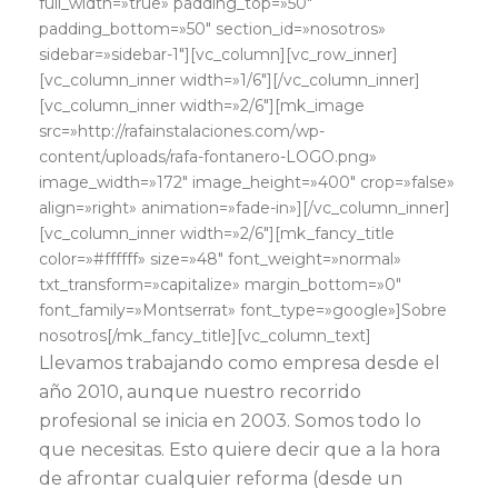
full_width=»true» padding_top=»50″
padding_bottom=»50″ section_id=»nosotros»
sidebar=»sidebar-1″][vc_column][vc_row_inner]
[vc_column_inner width=»1/6″][/vc_column_inner]
[vc_column_inner width=»2/6″][mk_image
src=»http://rafainstalaciones.com/wp-
content/uploads/rafa-fontanero-LOGO.png»
image_width=»172″ image_height=»400″ crop=»false»
align=»right» animation=»fade-in»][/vc_column_inner]
[vc_column_inner width=»2/6″][mk_fancy_title
color=»#ffffff» size=»48″ font_weight=»normal»
txt_transform=»capitalize» margin_bottom=»0″
font_family=»Montserrat» font_type=»google»]Sobre
nosotros[/mk_fancy_title][vc_column_text]
Llevamos trabajando como empresa desde el
año 2010, aunque nuestro recorrido
profesional se inicia en 2003. Somos todo lo
que necesitas. Esto quiere decir que a la hora
de afrontar cualquier reforma (desde un