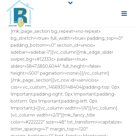
[mk_page_section bg_repeat=»no-repeat»
bg_stretch=»true» full_width=»true» padding_top=»0″
padding_bottom=»0″ section_id=»inicio»
sidebar=»sidebar-1″][vc_column][mk_edge_slider
swiper_bg=»#12333c» parallax=»true»
slides=»5847,5850,6044″ full_height=»false»
height=»500″ pagination=»none»][/vc_column]
[/mk_page_section][vc_row id=»servicios»
css=».vc_custom_1456930148404{padding-top: 0px
!important;padding-right: 0px !important;padding-
bottom: 0px !important;padding-left: 0px
!important;}»][vc_column width=»1/6″][/vc_column]
[vc_column width=»2/3″][mk_fancy_title
color=»#222222″ size=»48″ txt_transform=»capitalize»
letter_spacing=»1″ margin_top=»120″