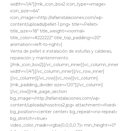
width=»1/4″][mk_icon_box2 icon_type=»image»
icon_size=»64″
icon_image=»http://rafainstalaciones.com/wp-
content/uploads/pellet-1.png» title=»Pellet»
title_size=»18″ title_weight=»normal»
title_color=»#222222″ title_top_padding=»20″
animation=»left-to-right»]
Venta de pellet e instalación de estufas y calderas,
reparación y mantenimiento.
[/mk_icon_box2][/vc_column_inner][vc_column_inner
width=»1/4″][/vc_column_inner][/vc_row_inner]
[/vc_column][/vc_row][vc_row][vc_column]
[mk_padding_divider size=»120″][/vc_column]
[/vc_row][mk_page_section
bg_image=»http://rafainstalaciones.com/wp-
content/uploads/nosotros2.jpg» attachment=»fixed»
bg_position=»center center» bg_repeat=»no-repeat»
bg_stretch=»true»
video_color_mask=»rgba(0,0,0,0.7)» min_height=»0″